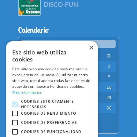
DISCO-FUN
Calendario
agosto 2026
×
Ese sitio web utiliza
L
M
X
J
V
S
D
cookies
1
2
Este sitio web usa cookies para mejorar la
experiencia del usuario. Al utilizar nuestro
3
4
5
6
7
8
9
sitio web, usted acepta todas las cookies de
acuerdo con nuestra Política de cookies.
10
11
12
13
14
15
16
Más información
17
18
19
20
21
22
23
COOKIES ESTRICTAMENTE
NECESARIAS
24
25
26
27
28
29
30
COOKIES DE RENDIMIENTO
31
COOKIES DE PREFERENCIAS
« May
COOKIES DE FUNCIONALIDAD