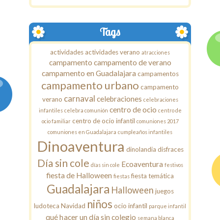
Tags
actividades
actividades verano
atracciones
campamento
campamento de verano
campamento en Guadalajara
campamentos
campamento urbano
campamento
carnaval
celebraciones
verano
celebraciones
centro de ocio
infantiles
celebra comunión
centro de
centro de ocio infantil
ocio familiar
comuniones 2017
comuniones en Guadalajara
cumpleaños infantiles
Dinoaventura
dinolandia
disfraces
Día sin cole
Ecoaventura
días sin cole
festivos
fiesta de Halloween
fiesta temática
fiestas
Guadalajara
Halloween
juegos
niños
ludoteca
Navidad
ocio infantil
parque infantil
qué hacer un día sin colegio
semana blanca