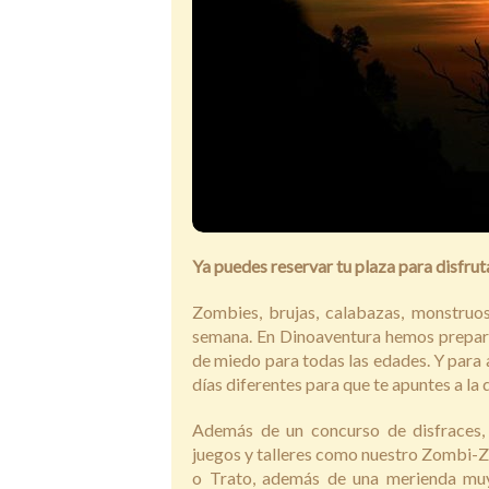
Ya puedes reservar tu plaza para disfru
Zombies, brujas, calabazas, monstruos
semana. En Dinoaventura hemos prepara
de miedo para todas las edades. Y para 
días diferentes para que te apuntes a la 
Además de un concurso de disfraces,
juegos y talleres como nuestro Zombi-Z
o Trato, además de una merienda muy