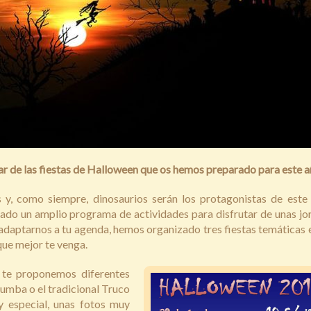
tar de las fiestas de Halloween que os hemos preparado para este a
 y, como siempre, dinosaurios serán los protagonistas de este 
do un amplio programa de actividades para disfrutar de unas jo
adaptarnos a tu agenda, hemos organizado tres fiestas temáticas 
que mejor te venga.
 te proponemos diferentes
umba o el tradicional Truco
 especial, unas fotos muy