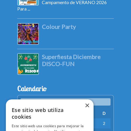
Campamento de VERANO 2026
Para ...
Colour Party
Superfiesta Diciembre
DISCO-FUN
Calendario
agosto 2026
×
Ese sitio web utiliza
L
M
X
J
V
S
D
cookies
1
2
Este sitio web usa cookies para mejorar la