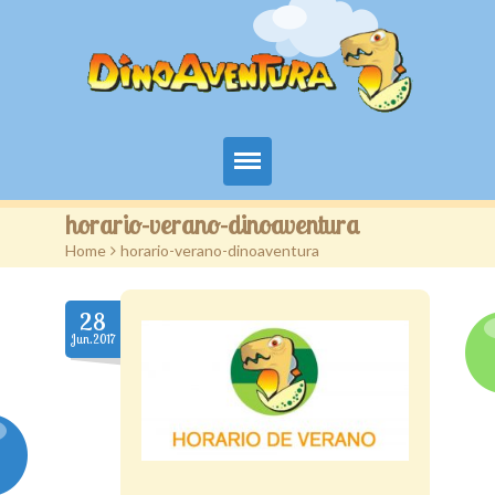
Territorio aventura kids
horario-verano-dinoaventura
Home
>
horario-verano-dinoaventura
DinoAventura
Servicios
28
Jun.2017
Campañas
Novedades
Contacto