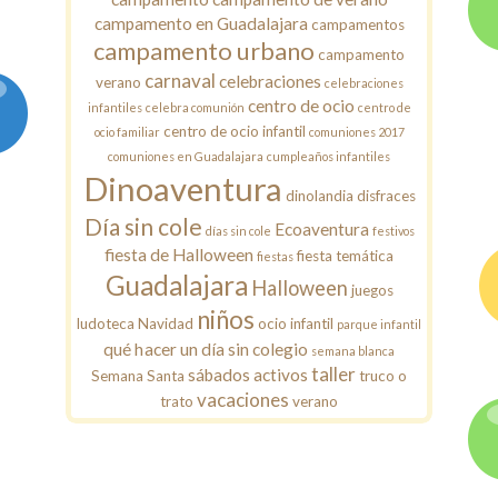
campamento en Guadalajara
campamentos
campamento urbano
campamento
carnaval
celebraciones
verano
celebraciones
centro de ocio
infantiles
celebra comunión
centro de
centro de ocio infantil
ocio familiar
comuniones 2017
comuniones en Guadalajara
cumpleaños infantiles
Dinoaventura
dinolandia
disfraces
Día sin cole
Ecoaventura
días sin cole
festivos
fiesta de Halloween
fiesta temática
fiestas
Guadalajara
Halloween
juegos
niños
ludoteca
Navidad
ocio infantil
parque infantil
qué hacer un día sin colegio
semana blanca
taller
sábados activos
Semana Santa
truco o
vacaciones
trato
verano