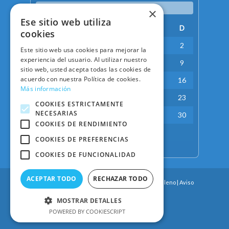
agosto 2026
×
Ese sitio web utiliza
L
M
X
J
V
S
D
cookies
1
2
Este sitio web usa cookies para mejorar la
experiencia del usuario. Al utilizar nuestro
3
4
5
6
7
8
9
sitio web, usted acepta todas las cookies de
acuerdo con nuestra Política de cookies.
10
11
12
13
14
15
16
Más información
17
18
19
20
21
22
23
COOKIES ESTRICTAMENTE
NECESARIAS
24
25
26
27
28
29
30
COOKIES DE RENDIMIENTO
31
COOKIES DE PREFERENCIAS
« May
COOKIES DE FUNCIONALIDAD
ACEPTAR TODO
RECHAZAR TODO
©DinoAventura -
2026
- web desarrollada por
Delleno
|
Aviso
legal y política de privacidad
MOSTRAR DETALLES
POWERED BY COOKIESCRIPT