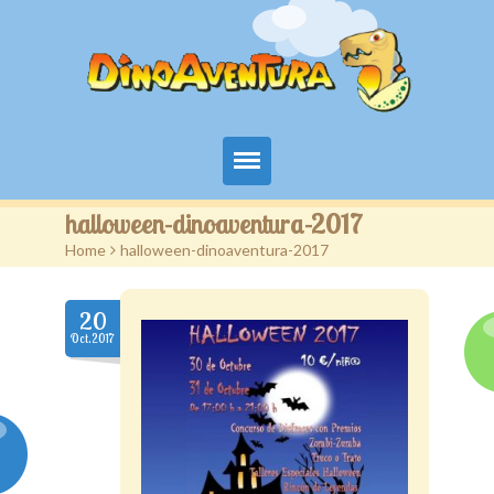
Territorio aventura kids
halloween-dinoaventura-2017
Home
>
halloween-dinoaventura-2017
DinoAventura
Servicios
20
Oct.2017
Campañas
Novedades
Contacto