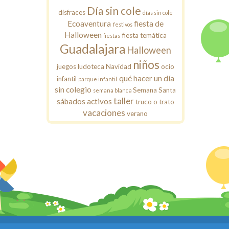
Día sin cole
disfraces
días sin cole
Ecoaventura
fiesta de
festivos
Halloween
fiesta temática
fiestas
Guadalajara
Halloween
niños
juegos
ludoteca
Navidad
ocio
qué hacer un día
infantil
parque infantil
sin colegio
Semana Santa
semana blanca
taller
sábados activos
truco o trato
vacaciones
verano