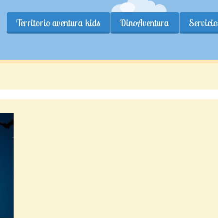
Territorio aventura kids
DinoAventura
Servicio