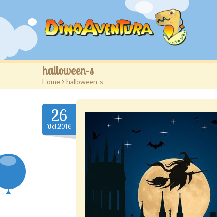
halloween-s
Home
>
halloween-s
26
Oct.2016