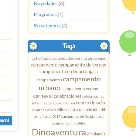
Novedades
(6)
Programas
(1)
Sin categoría
(4)
Tags
actividades
actividades verano
atracciones
campamento
campamento de verano
campamento en Guadalajara
campamento
campamentos
urbano
campamento verano
carnaval
celebraciones
celebraciones
centro de ocio
infantiles
celebra comunión
centro de ocio infantil
centro de ocio familiar
comuniones 2017
comuniones en Guadalajara
cumpleaños infantiles
Dinoaventura
dinolandia