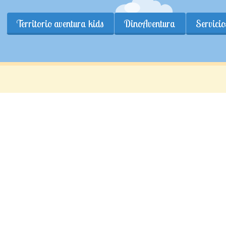
Territorio aventura kids
DinoAventura
Servicio