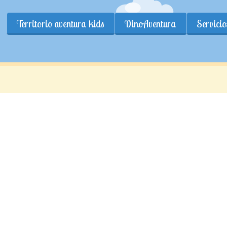
Territorio aventura kids
DinoAventura
Servicio