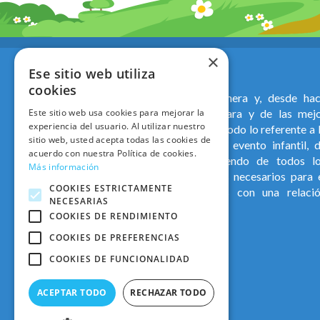
×
EcoAventura
Ese sitio web utiliza
cookies
Ecoaventura es la empresa pionera y, desde ha
Este sitio web usa cookies para mejorar la
muchos años, lider en Guadalajara y de las mej
experiencia del usuario. Al utilizar nuestro
posicionadas a nivel nacional, en todo lo referente a 
sitio web, usted acepta todas las cookies de
clebración de cualquier tipo de evento infantil, 
acuerdo con nuestra Política de cookies.
adultos e institucional, disponiendo de todos l
Más información
recursos materiales y personales necesarios para 
COOKIES ESTRICTAMENTE
desarrollo de estas actividades con una relaci
NECESARIAS
calidad-precio inmejorable
COOKIES DE RENDIMIENTO
COOKIES DE PREFERENCIAS
ecoaventura.es
COOKIES DE FUNCIONALIDAD
ACEPTAR TODO
RECHAZAR TODO