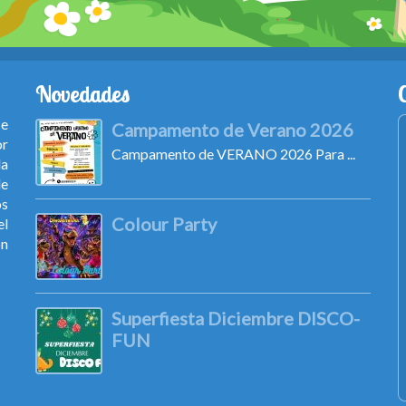
Novedades
ce
Campamento de Verano 2026
or
Campamento de VERANO 2026 Para ...
la
de
os
Colour Party
el
ón
Superfiesta Diciembre DISCO-
FUN