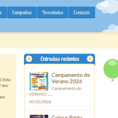
s
Campañas
Novedades
Contacto
Entradas recientes
Campamento de
. Esta
Verano 2026
r eso
Campamento de
VERANO ......
ano
05/05/2026
Colour Party