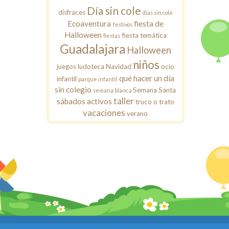
Día sin cole
disfraces
días sin cole
Ecoaventura
fiesta de
festivos
Halloween
fiesta temática
fiestas
Guadalajara
Halloween
niños
juegos
ludoteca
Navidad
ocio
qué hacer un día
infantil
parque infantil
sin colegio
Semana Santa
semana blanca
taller
sábados activos
truco o trato
vacaciones
verano