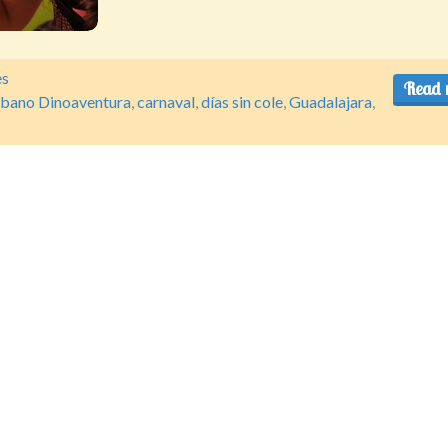
es
Read 
bano Dinoaventura
,
carnaval
,
días sin cole
,
Guadalajara
,