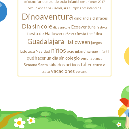
centro de ocio infantil
ocio familiar
comuniones 2017
comuniones en Guadalajara
cumpleaños infantiles
Dinoaventura
dinolandia
disfraces
Día sin cole
Ecoaventura
días sin cole
festivos
fiesta de Halloween
fiesta temática
fiestas
Guadalajara
Halloween
juegos
niños
ludoteca
Navidad
ocio infantil
parque infantil
qué hacer un día sin colegio
semana blanca
taller
sábados activos
Semana Santa
truco o
vacaciones
trato
verano