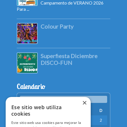
Campamento de VERANO 2026
Para ...
Colour Party
Superfiesta Diciembre
DISCO-FUN
Calendario
agosto 2026
×
Ese sitio web utiliza
L
M
X
J
V
S
D
cookies
1
2
Este sitio web usa cookies para mejorar la