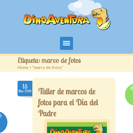
Territorio aventura kids
Etiqueta:
marco de fotos
Home
>
"marco de fotos"
DinoAventura
Servicios
15
Taller de marcos de
Mar.2018
Campañas
fotos para el Día del
Novedades
Padre
Contacto