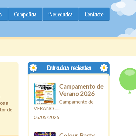
s
Campañas
Novedades
Contacto
Entradas recientes
Campamento de
Verano 2026
a
Campamento de
os a
VERANO ......
ctor de
05/05/2026
Colour Party