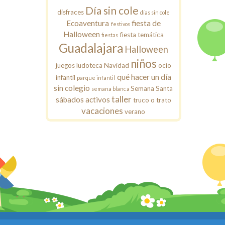
Día sin cole
disfraces
días sin cole
Ecoaventura
fiesta de
festivos
Halloween
fiesta temática
fiestas
Guadalajara
Halloween
niños
juegos
ludoteca
Navidad
ocio
qué hacer un día
infantil
parque infantil
sin colegio
Semana Santa
semana blanca
taller
sábados activos
truco o trato
vacaciones
verano