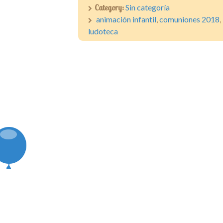
Category:
Sin categoría
animación infantil
,
comuniones 2018
,
ludoteca