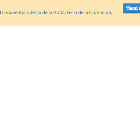
Read 
Dinoaventura
,
Feria de la Boda
,
Feria de la Comunión
,