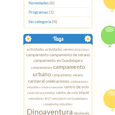
Novedades
(6)
Programas
(1)
Sin categoría
(4)
Tags
actividades
actividades verano
atracciones
campamento
campamento de verano
campamento en Guadalajara
campamento
campamentos
urbano
campamento verano
carnaval
celebraciones
celebraciones
centro de ocio
infantiles
celebra comunión
centro de ocio infantil
centro de ocio familiar
comuniones 2017
comuniones en Guadalajara
cumpleaños infantiles
Dinoaventura
dinolandia