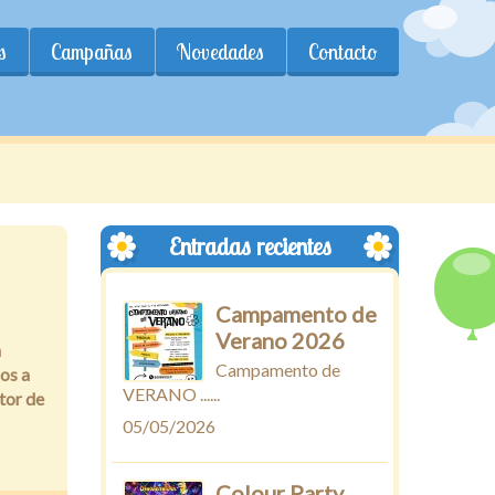
s
Campañas
Novedades
Contacto
Entradas recientes
Campamento de
Verano 2026
a
Campamento de
os a
VERANO ......
ctor de
05/05/2026
Colour Party