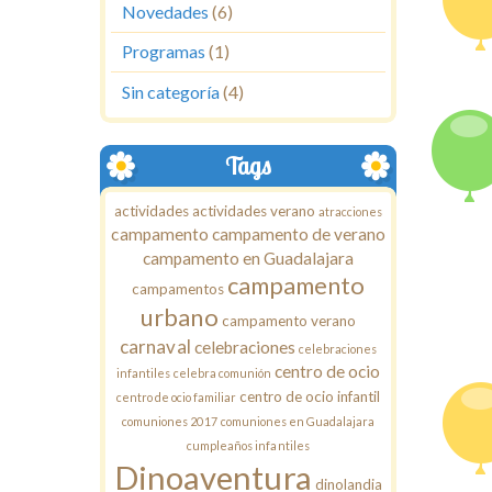
Novedades
(6)
Programas
(1)
Sin categoría
(4)
Tags
actividades
actividades verano
atracciones
campamento
campamento de verano
campamento en Guadalajara
campamento
campamentos
urbano
campamento verano
carnaval
celebraciones
celebraciones
centro de ocio
infantiles
celebra comunión
centro de ocio infantil
centro de ocio familiar
comuniones 2017
comuniones en Guadalajara
cumpleaños infantiles
Dinoaventura
dinolandia