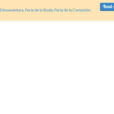
Read 
Dinoaventura
,
Feria de la Boda
,
Feria de la Comunión
,