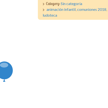
Category:
Sin categoría
animación infantil
,
comuniones 2018
,
ludoteca