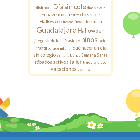
Día sin cole
disfraces
días sin cole
Ecoaventura
fiesta de
festivos
Halloween
fiesta temática
fiestas
Guadalajara
Halloween
niños
juegos
ludoteca
Navidad
ocio
qué hacer un día
infantil
parque infantil
sin colegio
Semana Santa
semana blanca
taller
sábados activos
truco o trato
vacaciones
verano